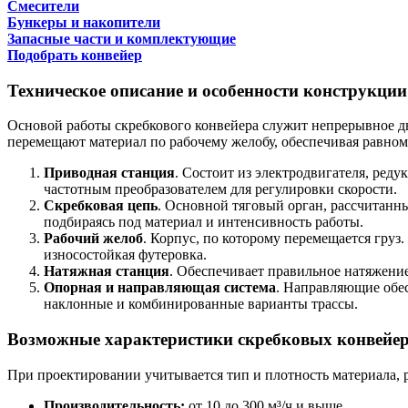
Смесители
Бункеры и накопители
Запасные части и комплектующие
Подобрать конвейер
Техническое описание и особенности конструкции
Основой работы скребкового конвейера служит непрерывное д
перемещают материал по рабочему желобу, обеспечивая равном
Приводная станция
. Состоит из электродвигателя, ред
частотным преобразователем для регулировки скорости.
Скребковая цепь
. Основной тяговый орган, рассчитанн
подбираясь под материал и интенсивность работы.
Рабочий желоб
. Корпус, по которому перемещается груз
износостойкая футеровка.
Натяжная станция
. Обеспечивает правильное натяжени
Опорная и направляющая система
. Направляющие обе
наклонные и комбинированные варианты трассы.
Возможные характеристики скребковых конвейе
При проектировании учитывается тип и плотность материала, 
Производительность:
от 10 до 300 м³/ч и выше.