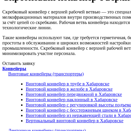
Скребковый конвейер с верхней рабочей ветвью — это специ
мелкофракционных материалов внутри производственных помещ
за счёт цепей со скребками. Рабочая ветвь конвейера находитс
технологические линии.
Такие конвейеры используют там, где требуется герметичная,
простоты в обслуживании и широких возможностей настройки о
промышленности. Скребковый конвейер с верхней рабочей вет
минимизировать участие персонала.
Оставить заявку
Конвейеры
Винтовые конвейеры (транспортеры)
Винтовой конвейер в трубе в Хабаровске
Винтовой конвейер в желобе в Хабаровске
Винтовой конвейер передвижной в Хабаровске
Винтовой конвейер наклонный в Хабаровске
Винтовой конвейер с регулировкой высоты подъема
Винтовой конвейер с бесстержневым шнеком в Хаб
Винтовой конвейер из нержавеющей стали в Хабар
Вертикальный винтовой конвейер в Хабаровске
Ленточные конвейеры (транспортеры)