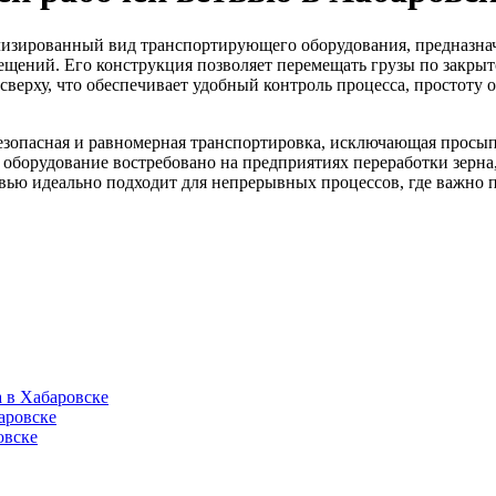
ализированный вид транспортирующего оборудования, предназн
ений. Его конструкция позволяет перемещать грузы по закрыт
я сверху, что обеспечивает удобный контроль процесса, простот
 безопасная и равномерная транспортировка, исключающая просып
борудование востребовано на предприятиях переработки зерна,
вью идеально подходит для непрерывных процессов, где важно 
 в Хабаровске
аровске
овске