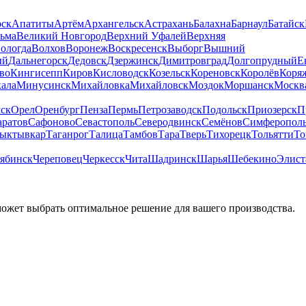
рск
Апатиты
Артём
Архангельск
Астрахань
Балахна
Барнаул
Батайск
льма
Великий Новгород
Верхний Уфалей
Верхняя
ологда
Волхов
Воронеж
Воскресенск
Выборг
Вышний
ый
Дальнегорск
Дедовск
Дзержинск
Димитровград
Долгопрудный
Е
во
Кингисепп
Киров
Кисловодск
Козельск
Кореновск
Королёв
Коря
ала
Минусинск
Михайловка
Михайловск
Моздок
Моршанск
Москв
ск
Орел
Оренбург
Пенза
Пермь
Петрозаводск
Подольск
Приозерск
П
аратов
Сафоново
Севастополь
Северодвинск
Семёнов
Симферопол
ыктывкар
Таганрог
Талица
Тамбов
Тара
Тверь
Тихорецк
Тольятти
То
ябинск
Череповец
Черкесск
Чита
Шадринск
Шарья
Шебекино
Элист
может выбрать оптимальное решение для вашего производства.