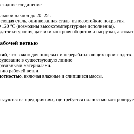
аскадное соединение.
льшой наклон до 20–25°.
еющая сталь, оцинкованная сталь, износостойкие покрытия.
 +120 °C (возможны высокотемпературные исполнения).
атчики уровня, датчики контроля оборотов и нагрузки, автомат
рабочей ветвью
ний
, что важно для пищевых и перерабатывающих производств.
орудование в существующую линию.
бразивными материалами.
нию рабочей ветви.
лотностью
, включая влажные и слипшиеся массы.
ьзуются на предприятиях, где требуется полностью контролиру