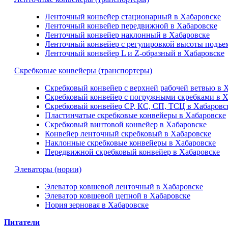
Ленточный конвейер стационарный в Хабаровске
Ленточный конвейер передвижной в Хабаровске
Ленточный конвейер наклонный в Хабаровске
Ленточный конвейер с регулировкой высоты подъе
Ленточный конвейер L и Z-образный в Хабаровске
Скребковые конвейеры (транспортеры)
Скребковый конвейер с верхней рабочей ветвью в 
Скребковый конвейер с погружными скребками в Х
Скребковый конвейер СР, КС, СП, ТСЦ в Хабаровс
Пластинчатые скребковые конвейеры в Хабаровске
Скребковый винтовой конвейер в Хабаровске
Конвейер ленточный скребковый в Хабаровске
Наклонные скребковые конвейеры в Хабаровске
Передвижной скребковый конвейер в Хабаровске
Элеваторы (нории)
Элеватор ковшевой ленточный в Хабаровске
Элеватор ковшевой цепной в Хабаровске
Нория зерновая в Хабаровске
Питатели