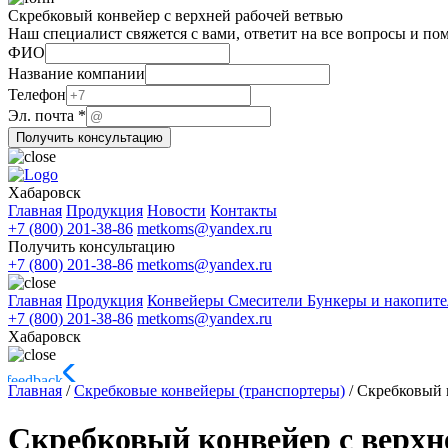
Скребковый конвейер с верхней рабочей ветвью
Наш специалист свяжется с вами, ответит на все вопросы и по
ФИО
Название компании
компании
Телефон
Название
Эл. почта
*
Название
Получить консультацию
Хабаровск
Главная
Продукция
Новости
Контакты
+7 (800) 201-38-86
metkoms@yandex.ru
Получить консультацию
+7 (800) 201-38-86
metkoms@yandex.ru
Главная
Продукция
Конвейеры
Смесители
Бункеры и накопит
+7 (800) 201-38-86
metkoms@yandex.ru
Хабаровск
Главная
/
Скребковые конвейеры (транспортеры)
/
Скребковый к
Скребковый конвейер с верхн