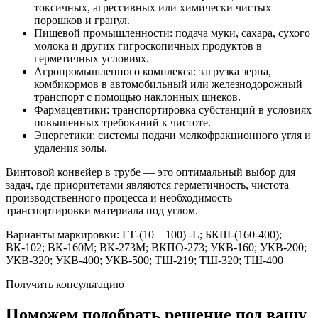
токсичных, агрессивных или химически чистых
порошков и гранул.
Пищевой промышленности: подача муки, сахара, сухого
молока и других гигроскопичных продуктов в
герметичных условиях.
Агропромышленного комплекса: загрузка зерна,
комбикормов в автомобильный или железнодорожный
транспорт с помощью наклонных шнеков.
Фармацевтики: транспортировка субстанций в условиях
повышенных требований к чистоте.
Энергетики: системы подачи мелкофракционного угля и
удаления золы.
Винтовой конвейер в трубе — это оптимальный выбор для
задач, где приоритетами являются герметичность, чистота
производственного процесса и необходимость
транспортировки материала под углом.
Варианты маркировки: ГТ-(10 – 100) -L; БКШ-(160-400);
ВК-102; ВК-160М; ВК-273М; ВКПО-273; УКВ-160; УКВ-200;
УКВ-320; УКВ-400; УКВ-500; ТШ-219; ТШ-320; ТШ-400
Получить консультацию
Поможем подобрать решение под вашу