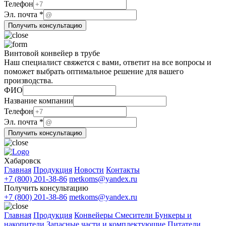
Телефон
почта
Эл. почта
*
ФИО
Получить консультацию
Эл.
Винтовой конвейер в трубе
Наш специалист свяжется с вами, ответит на все вопросы и
поможет выбрать оптимальное решение для вашего
производства.
ФИО
Название
Название компании
Название
Телефон
Телефон
Эл. почта
*
Получить консультацию
Хабаровск
Главная
Продукция
Новости
Контакты
+7 (800) 201-38-86
metkoms@yandex.ru
Получить консультацию
+7 (800) 201-38-86
metkoms@yandex.ru
Главная
Продукция
Конвейеры
Смесители
Бункеры и
накопители
Запасные части и комплектующие
Питатели