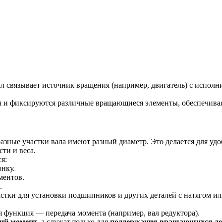
 Вал связывает источник вращения (например, двигатель) с исп
 и фиксируются различные вращающиеся элементы, обеспечивая
зные участки вала имеют разный диаметр. Это делается для удо
ти и веса.
я:
нку.
ментов.
.
стки для установки подшипников и других деталей с натягом ил
 функция — передача момента (например, вал редуктора).
ий момент
, а служат только для
поддержания вращающихся де