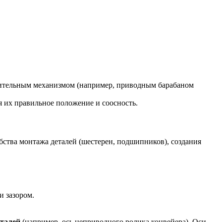
олнительным механизмом (например, приводным барабаном
 их правильное положение и соосность.
бства монтажа деталей (шестерен, подшипников), создания
и зазором.
талей
(например, ось неприводного ролика конвейера). Оси