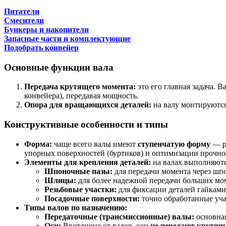
Питатели
Смесители
Бункеры и накопители
Запасные части и комплектующие
Подобрать конвейер
Основные функции вала
Передача крутящего момента:
это его главная задача.
конвейера), передавая мощность.
Опора для вращающихся деталей:
на валу монтируются
Конструктивные особенности и типы
Форма:
чаще всего валы имеют
ступенчатую форму
— ра
упорных поверхностей (буртиков) и оптимизации прочнос
Элементы для крепления деталей:
на валах выполняютс
Шпоночные пазы:
для передачи момента через шпо
Шлицы:
для более надежной передачи больших мо
Резьбовые участки:
для фиксации деталей гайками
Посадочные поверхности:
точно обработанные уча
Типы валов по назначению:
Передаточные (трансмиссионные) валы:
основная
Оси:
Ввотличие от валов, оси
не передают крутящ