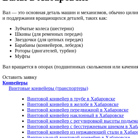
Вал — это основная деталь машин и механизмов, обычно цили
и поддержания вращающихся деталей, таких как:
Зубчатые колеса (шестерни)
Шкивы (для ременных передач)
Звездочки (для цепных передач)
Барабаны (конвейеров, лебедок)
Роторы (двигателей, турбин)
Муфты
Вал вращается в опорах (подшипниках скольжения или качения
Оставить заявку
Конвейеры
Винтовые конвейеры (транспортеры)
Винтовой конвейер в трубе в Хабаровске
Винтовой конвейер в желобе в Хабаровске
Винтовой конвейер передвижной в Хабаровске
Винтовой конвейер наклонный в Хабаровске
Винтовой конвейер с регулировкой высоты подъема
Винтовой конвейер с бесстержневым шнеком в Хаб
Винтовой конвейер из нержавеющей стали в Хабар
Вертикальный винтовой конвейер в Хабаровске