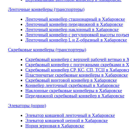
Ленточные конвейеры (транспортеры)
Ленточный конвейер стационарный в Хабаровске
Ленточный конвейер передвижной в Хабаровске
Ленточный конвейер наклонный в Хабаровске
Ленточный конвейер с регулировкой высоты подъе
Ленточный конвейер L и Z-образный в Хабаровске
Скребковые конвейеры (транспортеры)
Скребковый конвейер с верхней рабочей ветвью в 
Скребковый конвейер с погружными скребками в Х
Скребковый конвейер СР, КС, СП, ТСЦ в Хабаровс
Пластинчатые скребковые конвейеры в Хабаровске
Скребковый винтовой конвейер в Хабаровске
Конвейер ленточный скребковый в Хабаровске
Наклонные скребковые конвейеры в Хабаровске
Передвижной скребковый конвейер в Хабаровске
Элеваторы (нории)
Элеватор ковшевой ленточный в Хабаровске
Элеватор ковшевой цепной в Хабаровске
Нория зерновая в Хабаровске