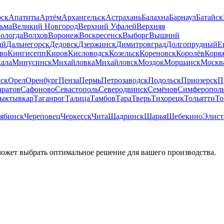
рск
Апатиты
Артём
Архангельск
Астрахань
Балахна
Барнаул
Батайск
льма
Великий Новгород
Верхний Уфалей
Верхняя
ологда
Волхов
Воронеж
Воскресенск
Выборг
Вышний
ый
Дальнегорск
Дедовск
Дзержинск
Димитровград
Долгопрудный
Е
во
Кингисепп
Киров
Кисловодск
Козельск
Кореновск
Королёв
Коря
ала
Минусинск
Михайловка
Михайловск
Моздок
Моршанск
Москв
ск
Орел
Оренбург
Пенза
Пермь
Петрозаводск
Подольск
Приозерск
П
аратов
Сафоново
Севастополь
Северодвинск
Семёнов
Симферопол
ыктывкар
Таганрог
Талица
Тамбов
Тара
Тверь
Тихорецк
Тольятти
То
ябинск
Череповец
Черкесск
Чита
Шадринск
Шарья
Шебекино
Элист
может выбрать оптимальное решение для вашего производства.