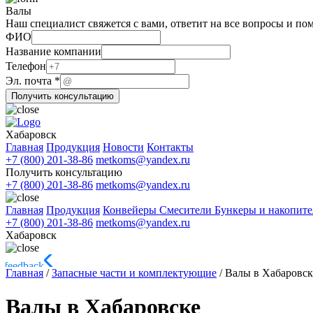
Валы
Наш специалист свяжется с вами, ответит на все вопросы и по
ФИО
Название компании
Телефон
Название
Эл. почта
*
Телефон
Получить консультацию
ФИО
Хабаровск
Главная
Продукция
Новости
Контакты
+7 (800) 201-38-86
metkoms@yandex.ru
Получить консультацию
+7 (800) 201-38-86
metkoms@yandex.ru
Главная
Продукция
Конвейеры
Смесители
Бункеры и накопит
+7 (800) 201-38-86
metkoms@yandex.ru
Хабаровск
Главная
/
Запасные части и комплектующие
/
Валы в Хабаровск
Валы в Хабаровске