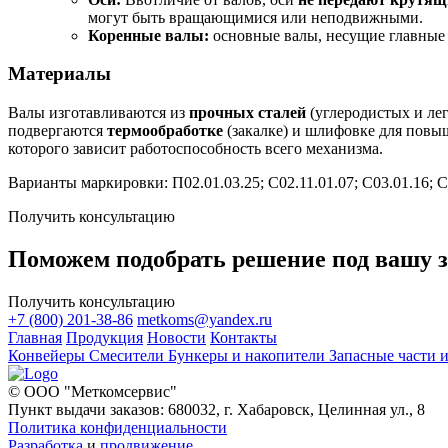
могут быть вращающимися или неподвижными.
Коренные валы:
основные валы, несущие главные 
Материалы
Валы изготавливаются из
прочных сталей
(углеродистых и лег
подвергаются
термообработке
(закалке) и шлифовке для повы
которого зависит работоспособность всего механизма.
Варианты маркировки: П02.01.03.25; С02.11.01.07; С03.01.16; С
Получить консультацию
Поможем подобрать решение под вашу з
Получить консультацию
+7 (800) 201-38-86
metkoms@yandex.ru
Главная
Продукция
Новости
Контакты
Конвейеры
Смесители
Бункеры и накопители
Запасные части
© ООО "Меткомсервис"
Пункт выдачи заказов: 680032, г. Хабаровск, Целинная ул., 8
Политика конфиденциальности
Разработка
и
продвижение