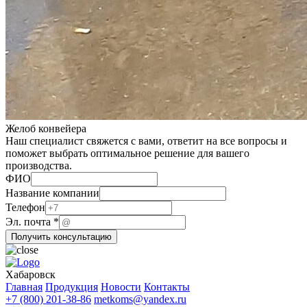
Желоб конвейера
Наш специалист свяжется с вами, ответит на все вопросы и
поможет выбрать оптимальное решение для вашего
производства.
ФИО
Название компании
ФИО
Телефон
Название
Эл. почта
*
компании
Получить консультацию
Хабаровск
Главная
Продукция
Новости
Контакты
+7 (800) 201-38-86
metkoms@yandex.ru