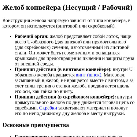
Желоб конвейера (Несущий / Рабочий)
Конструкция желоба напрямую зависит от типа конвейера, в
котором он используется (винтовой или скребковый).
Рабочий орган:
желоб представляет собой лоток, чаще
всего U-образного (для шнеков) или прямоугольного
(для скребковых) сечения, изготовленный из листовой
стали. Он может быть герметичным и оснащаться
крышками для предотвращения пыления и защиты груза
от внешней среды.
Принцип действия (в винтовом конвейере):
внутри U-
образного желоба вращается
винт (шнек)
. Материал,
засыпанный в желоб, не вращается вместе с винтом, а за
счет силы трения о стенки желоба продвигается вдоль
его оси, как гайка по винту.
Принцип действия (в скребковом конвейере):
внутри
прямоугольного желоба по дну движется тяговая цепь со
скребками.
Скребки
захватывают материал и волокут
его по неподвижному дну желоба к месту выгрузки.
Основные преимущества
Герметичность:
позволяет полностью изолировать