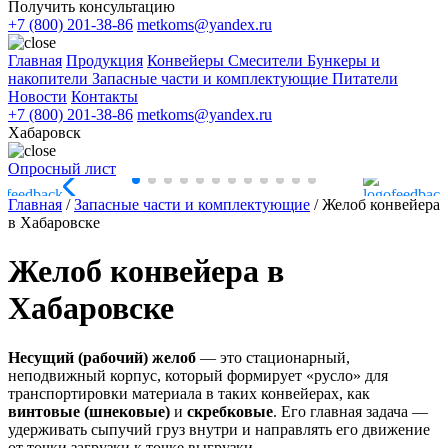
Получить консультацию
+7 (800) 201-38-86
metkoms@yandex.ru
Главная
Продукция
Конвейеры
Смесители
Бункеры и
накопители
Запасные части и комплектующие
Питатели
Новости
Контакты
+7 (800) 201-38-86
metkoms@yandex.ru
Хабаровск
Опросный лист
Главная
/
Запасные части и комплектующие
/
Желоб конвейера
в Хабаровске
Желоб конвейера в
Хабаровске
Несущий (рабочий) желоб
— это стационарный,
неподвижный корпус, который формирует «русло» для
транспортировки материала в таких конвейерах, как
винтовые (шнековые)
и
скребковые
. Его главная задача —
удерживать сыпучий груз внутри и направлять его движение
от точки загрузки к точке выгрузки.