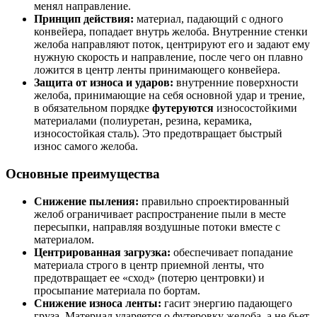
менял направление.
Принцип действия:
материал, падающий с одного
конвейера, попадает внутрь желоба. Внутренние стенки
желоба направляют поток, центрируют его и задают ему
нужную скорость и направление, после чего он плавно
ложится в центр ленты принимающего конвейера.
Защита от износа и ударов:
внутренние поверхности
желоба, принимающие на себя основной удар и трение,
в обязательном порядке
футеруются
износостойкими
материалами (полиуретан, резина, керамика,
износостойкая сталь). Это предотвращает быстрый
износ самого желоба.
Основные преимущества
Снижение пыления:
правильно спроектированный
желоб ограничивает распространение пыли в месте
пересыпки, направляя воздушные потоки вместе с
материалом.
Центрированная загрузка:
обеспечивает попадание
материала строго в центр приемной ленты, что
предотвращает ее «сход» (потерю центровки) и
просыпание материала по бортам.
Снижение износа ленты:
гасит энергию падающего
груза. Материал ударяется о футеровку желоба, а не бьет