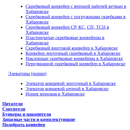
Скребковый конвейер с верхней рабочей ветвью в
Хабаровске
Скребковый конвейер с погружными скребками в
Хабаровске
Скребковый конвейер СР, КС, СП, ТСЦ в
Хабаровске
Пластинчатые скребковые конвейеры в
Хабаровске
Скребковый винтовой конвейер в Хабаровске
Конвейер ленточный скребковый в Хабаровске
Наклонные скребковые конвейеры в Хабаровске
Передвижной скребковый конвейер в Хабаровске
Элеваторы (нории)
Элеватор ковшевой ленточный в Хабаровске
Элеватор ковшевой цепной в Хабаровске
Нория зерновая в Хабаровске
Питатели
Смесители
Бункеры и накопители
Запасные части и комплектующие
Подобрать конвейер